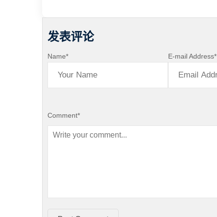
发表评论
Name
*
E-mail Address
*
Comment
*