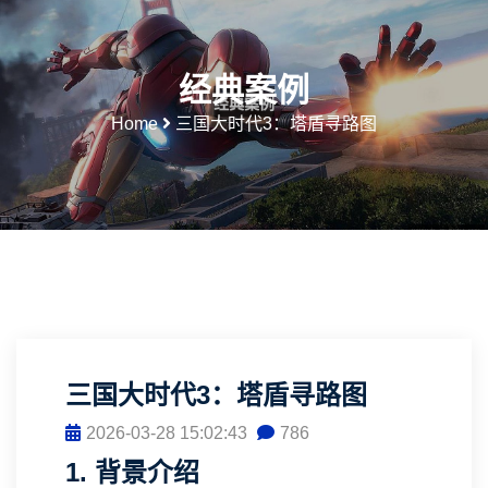
经典案例
Home
三国大时代3：塔盾寻路图
三国大时代3：塔盾寻路图
2026-03-28 15:02:43
786
1. 背景介绍