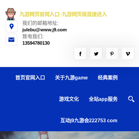
我们的邮箱地址:
julebu@www.j9.com
致电我们:
13594780130
首页官网入口
关于九游game
经典案例
游戏文化
全站app服务
互动j9九游会222753 com