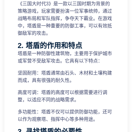
《三国大时代3》是一款以三国时期为背景的
策略游戏，玩家需要扮演一位军事统帅，通过
战略布局和军队指挥，争夺天下霸业。在游戏
中，塔盾是一种重要的防御工事，可以有效抵
御敌军的攻击。
2. 塔盾的作用和特点
塔盾是一种防御性建筑物，主要用于保护城市
或军营不受敌军攻击。它具有以下特点：
坚固耐用：塔盾通常由石头、木材和土壤构建
而成，具有很强的耐久性。
高度可调：塔盾的高度可以根据需要进行调
整，以适应不同的战略需求。
多功能性：塔盾不仅可以提供防御功能，还可
以作为观察塔、指挥中心等多种用途。
3. 寻找塔盾的必要性